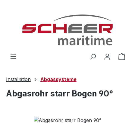
Zum Hauptinhalt springen
Ware
Installation
Abgassysteme
Abgasrohr starr Bogen 90°
Bildergalerie überspringen