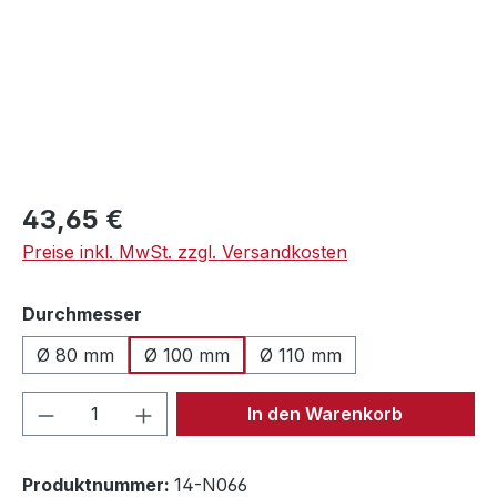
Regulärer Preis:
43,65 €
Preise inkl. MwSt. zzgl. Versandkosten
auswählen
Durchmesser
Ø 80 mm
Ø 100 mm
Ø 110 mm
Produkt Anzahl: Gib den gewünschten We
In den Warenkorb
Produktnummer:
14-N066