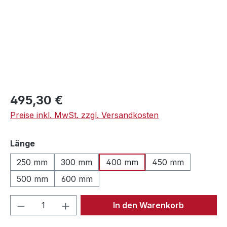
Regulärer Preis:
495,30 €
Preise inkl. MwSt. zzgl. Versandkosten
auswählen
Länge
250 mm
300 mm
400 mm
450 mm
500 mm
600 mm
Produkt Anzahl: Gib den gewünschten We
In den Warenkorb