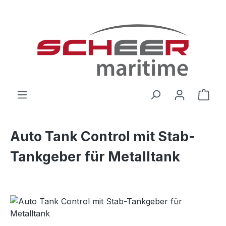
Zum Hauptinhalt springen
Ware
Auto Tank Control mit Stab-
Tankgeber für Metalltank
Bildergalerie überspringen