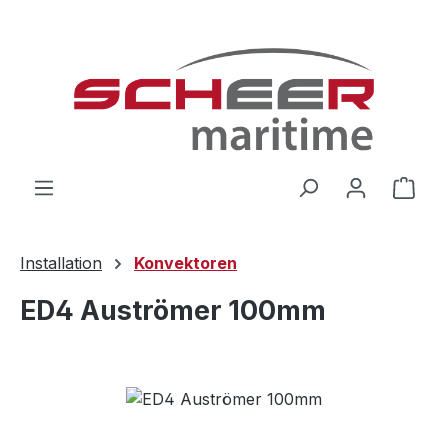
Zum Hauptinhalt springen
Ware
Installation
Konvektoren
ED4 Auströmer 100mm
Bildergalerie überspringen