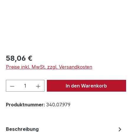
Regulärer Preis:
58,06 €
Preise inkl. MwSt. zzgl. Versandkosten
Produkt Anzahl: Gib den gewünschten We
In den Warenkorb
Produktnummer:
340.07.979
Beschreibung