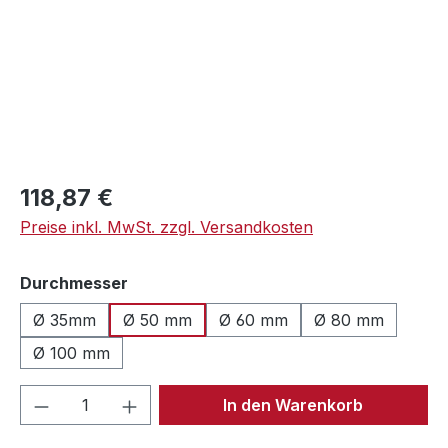
Regulärer Preis:
118,87 €
Preise inkl. MwSt. zzgl. Versandkosten
auswählen
Durchmesser
Ø 35mm
Ø 50 mm
Ø 60 mm
Ø 80 mm
Ø 100 mm
Produkt Anzahl: Gib den gewünschten We
In den Warenkorb