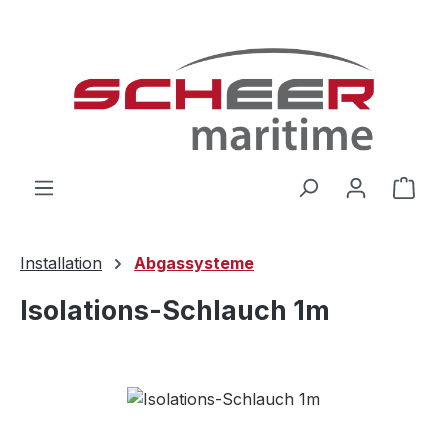
Zum Hauptinhalt springen
Ware
Installation
Abgassysteme
Isolations-Schlauch 1m
Bildergalerie überspringen