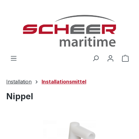
Zum Hauptinhalt springen
Ware
Installation
Installationsmittel
Nippel
Bildergalerie überspringen