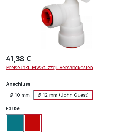
Regulärer Preis:
41,38 €
Preise inkl. MwSt. zzgl. Versandkosten
auswählen
Anschluss
Ø 10 mm
Ø 12 mm (John Guest)
auswählen
Farbe
blau
rot