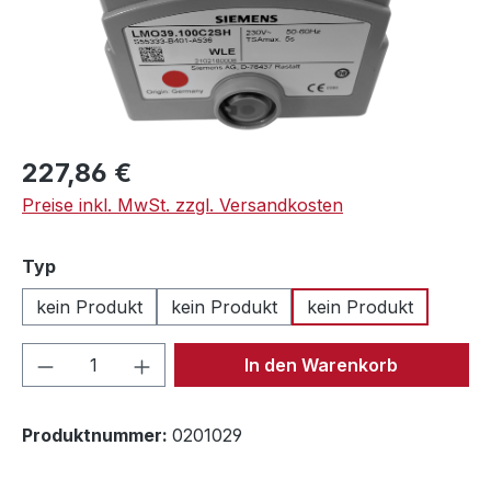
Regulärer Preis:
227,86 €
Preise inkl. MwSt. zzgl. Versandkosten
auswählen
Typ
kein Produkt
kein Produkt
kein Produkt
Produkt Anzahl: Gib den gewünschten We
In den Warenkorb
Produktnummer:
0201029