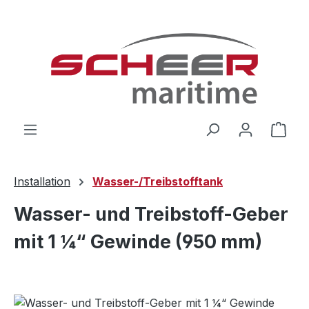
Zum Hauptinhalt springen
Ware
Installation
Wasser-/Treibstofftank
Wasser- und Treibstoff-Geber
mit 1 ¼“ Gewinde (950 mm)
Bildergalerie überspringen