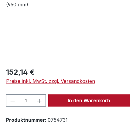
Regulärer Preis:
152,14 €
Preise inkl. MwSt. zzgl. Versandkosten
Produkt Anzahl: Gib den gewünschten We
In den Warenkorb
Produktnummer:
0754731