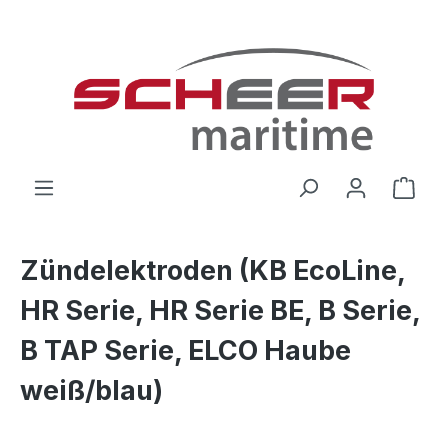
Zum Hauptinhalt springen
Ware
Zündelektroden (KB EcoLine,
HR Serie, HR Serie BE, B Serie,
B TAP Serie, ELCO Haube
weiß/blau)