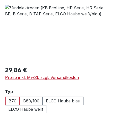
Bildergalerie überspringen
Regulärer Preis:
29,86 €
Preise inkl. MwSt. zzgl. Versandkosten
auswählen
Typ
B70
B80/100
ELCO Haube blau
ELCO Haube weiß